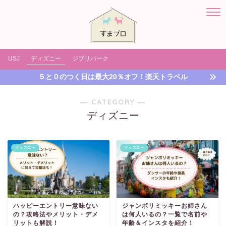
USJ
ディズニー
ジブリパーク
５と０のつく日は最大20％オフ！楽天トラベル
― CATEGORY ―
ディズニー
ディズニー
ディズニー
ハッピーエントリー意味ない
ジャンボリミッキーお姉さん
の？攻略法やメリット・デメ
は何人いるの？一覧で名前や
リットも解説！
年齢＆インスタを紹介！