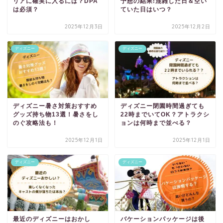
リアに確実に入るには？DPA
予想の結果!混雑した日＆空い
は必須？
ていた日はいつ？
2025年12月3日
2025年12月2日
ディズニー
ディズニー
ディズニー暑さ対策おすすめ
ディズニー閉園時間過ぎても
グッズ持ち物13選！暑さをし
22時までいてOK？アトラクシ
のぐ攻略法も！
ョンは何時まで並べる？
2025年12月1日
2025年12月1日
ディズニー
ディズニー
最近のディズニーはおかし
バケーションパッケージは後