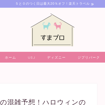
５と０のつく日は最大20％オフ！楽天トラベル
ホーム
USJ
ディズニー
ジブリパーク
0月の混雑予想！ハロウィンの