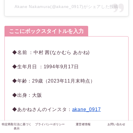
Akane Nakamura(@akane_0917)がシェアした投稿
ここにボックスタイトルを入力
◆名前 ：中村 茜(なかむら あかね)
◆生年月日 ：1994年9月17日
◆年齢：29歳（2023年11月末時点）
◆出身：大阪
◆あかねさんのインスタ：
akane_0917
◆あかねさんのX：
@akane__d917
特定商取引法に基づく
プライバシーポリシー
運営者情報
お問い合わせ
表示