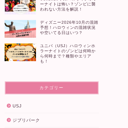
ーナイトは怖い？ゾンビに襲
われない方法を解説！
ディズニー2026年10月の混雑
予想！ハロウィンの混雑状況
ユニバ（USJ）ハロウィンホラーナ
USJ（
や空いてる日はいつ？
イトのゾンビは何時から何時まで？
想！ハロ
ユニバ（USJ）ハロウィンホ
種類やエリアも！
の混雑状
ラーナイトのゾンビは何時か
ら何時まで？種類やエリア
2026年7月20日
も！
USJ
USJ
カテゴリー
USJ
ジブリパーク