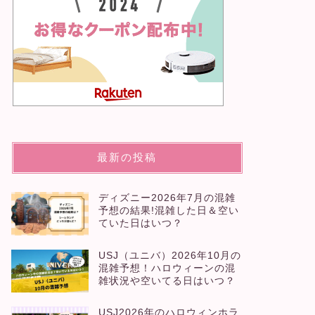
USJ
USJ
USJ（ユニバ）2026年10月の混雑
USJ2
最新の投稿
予想！ハロウィーンの混雑状況や空
トは怖い
いてる日はいつ？
を解説！
ディズニー2026年7月の混雑
予想の結果!混雑した日＆空い
2026年7月27日
ていた日はいつ？
USJ（ユニバ）2026年10月の
USJ
USJ
混雑予想！ハロウィーンの混
雑状況や空いてる日はいつ？
USJ2026年のハロウィンホラ