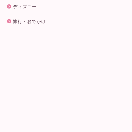
USJ（ユニバ）2026年8月の混雑予
USJ2
ディズニー
想！夏休み・お盆の混雑状況や空い
混雑状況
てる日はいつ？
旅行・おでかけ
2026年5月29日
USJ
USJ
USJ2026年7月の混雑予想！夏休み
USJ2
前と後の混雑状況や空いてる日はい
デンウイ
つ？
日はいつ