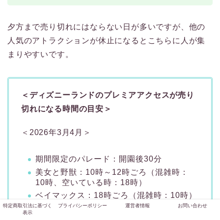
夕方まで売り切れにはならない日が多いですが、他の
人気のアトラクションが休止になるとこちらに人が集
まりやすいです。
＜ディズニーランドのプレミアアクセスが売り
切れになる時間の目安＞
＜2026年3月4月＞
期間限定のパレード：開園後30分
美女と野獣：10時～12時ごろ（混雑時：
10時、空いている時：18時）
ベイマックス：18時ごろ（混雑時：10時）
特定商取引法に基づく
プライバシーポリシー
運営者情報
お問い合わせ
スプラッシュマウンテン：17時00分ごろ
表示
（混雑時：14時）